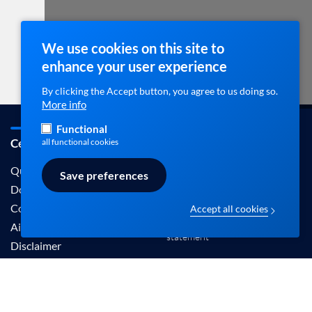
We use cookies on this site to
enhance your user experience
By clicking the Accept button, you agree to us doing so.
More info
Functional
Cebam / ebpracticenet
Contact
all functional cookies
info@ebpracticenet.be
Qui sommes-nous
Save preferences
Documentation
Contact
Accept all cookies
Disclaimer en Privacy
Aide
statement
Disclaimer
Les informations proposées sur ce site sont
reconnues par le Centre Belge pour l'Evidence-
Based Medicine (Cebam).