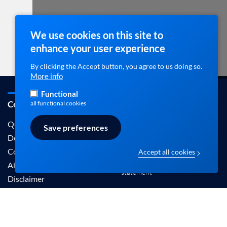
We use cookies on this site to
enhance your user experience
By clicking the Accept button, you agree to us doing so.
More info
Functional
Cebam / ebpracticenet
Contact
all functional cookies
info@ebpracticenet.be
Qui sommes-nous
Save preferences
Documentation
Contact
Accept all cookies
Disclaimer en Privacy
Aide
statement
Disclaimer
Les informations proposées sur ce site sont
reconnues par le Centre Belge pour l'Evidence-
Based Medicine (Cebam).