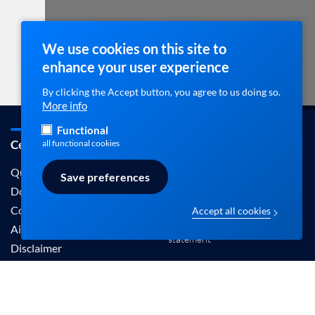
We use cookies on this site to
enhance your user experience
By clicking the Accept button, you agree to us doing so.
More info
Functional
Cebam / ebpracticenet
Contact
all functional cookies
info@ebpracticenet.be
Qui sommes-nous
Save preferences
Documentation
Contact
Accept all cookies
Disclaimer en Privacy
Aide
statement
Disclaimer
Les informations proposées sur ce site sont
reconnues par le Centre Belge pour l'Evidence-
Based Medicine (Cebam).