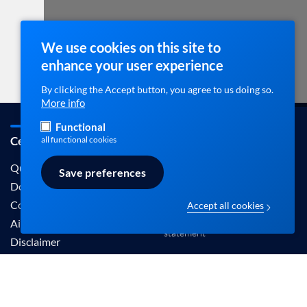
We use cookies on this site to
enhance your user experience
By clicking the Accept button, you agree to us doing so.
More info
Functional
Cebam / ebpracticenet
Contact
all functional cookies
info@ebpracticenet.be
Qui sommes-nous
Save preferences
Documentation
Contact
Accept all cookies
Disclaimer en Privacy
Aide
statement
Disclaimer
Les informations proposées sur ce site sont
reconnues par le Centre Belge pour l'Evidence-
Based Medicine (Cebam).