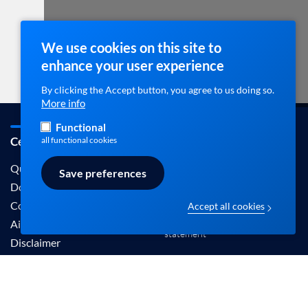
We use cookies on this site to
enhance your user experience
By clicking the Accept button, you agree to us doing so.
More info
Functional
Cebam / ebpracticenet
Contact
all functional cookies
info@ebpracticenet.be
Qui sommes-nous
Save preferences
Documentation
Contact
Accept all cookies
Disclaimer en Privacy
Aide
statement
Disclaimer
Les informations proposées sur ce site sont
reconnues par le Centre Belge pour l'Evidence-
Based Medicine (Cebam).