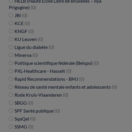
HELB (Haute Ecole Libre de Bruxelles – Ilya
Prigogine)
(0)
JBI
(0)
KCE
(0)
KNGF
(0)
KU Leuven
(0)
Ligue du diabète
(0)
Minerva
(0)
Politique scientifique fédérale (Belspo)
(0)
PXL-Healthcare - Hasselt
(0)
Rapid Recommendations - BMJ
(0)
Réseau de santé mentale enfants et adolescents
(0)
Rode Kruis-Vlaanderen
(0)
SBGG
(0)
SPF Santé publique
(0)
SqaQel
(0)
SSMG
(0)