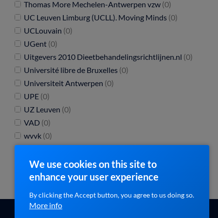
Thomas More Mechelen-Antwerpen vzw
(0)
UC Leuven Limburg (UCLL). Moving Minds
(0)
UCLouvain
(0)
UGent
(0)
Uitgevers 2010 Dieetbehandelingsrichtlijnen.nl
(0)
Université libre de Bruxelles
(0)
Universiteit Antwerpen
(0)
UPE
(0)
UZ Leuven
(0)
VAD
(0)
wvvk
(0)
We use cookies on this site to
enhance your user experience
By clicking the Accept button, you agree to us doing so.
More info