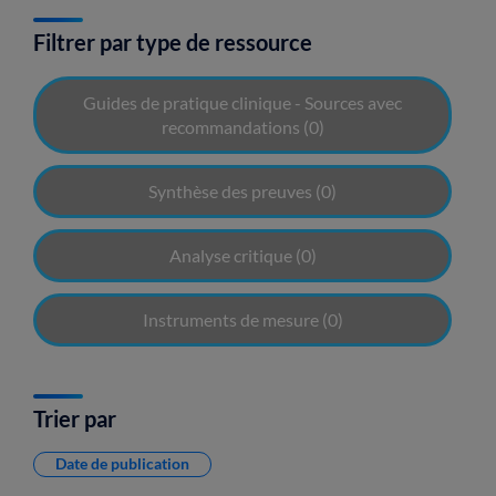
Filtrer par type de ressource
Guides de pratique clinique - Sources avec
recommandations
(0)
Synthèse des preuves
(0)
Analyse critique
(0)
Instruments de mesure
(0)
Trier par
Date de publication