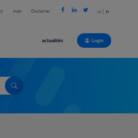
ct
Aide
Disclaimer
nl
fr
Main
actualités
Login
navigation
Search