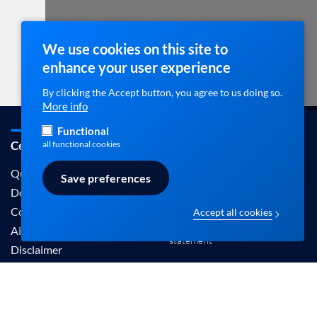
We use cookies on this site to
enhance your user experience
By clicking the Accept button, you agree to us doing so.
More info
Functional
Cebam / ebpracticenet
Contact
all functional cookies
info@ebpracticenet.be
Qui sommes-nous
Save preferences
Documentation
Contact
Accept all cookies
Disclaimer en Privacy
Aide
statement
Disclaimer
Les informations proposées sur ce site sont
reconnues par le Centre Belge pour l'Evidence-
Based Medicine (Cebam).