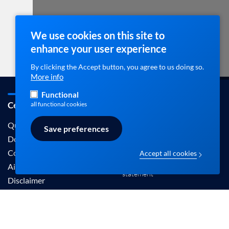
We use cookies on this site to
enhance your user experience
By clicking the Accept button, you agree to us doing so.
More info
Functional
Cebam / ebpracticenet
Contact
all functional cookies
info@ebpracticenet.be
Qui sommes-nous
Save preferences
Documentation
Contact
Accept all cookies
Disclaimer en Privacy
Aide
statement
Disclaimer
Les informations proposées sur ce site sont
reconnues par le Centre Belge pour l'Evidence-
Based Medicine (Cebam).