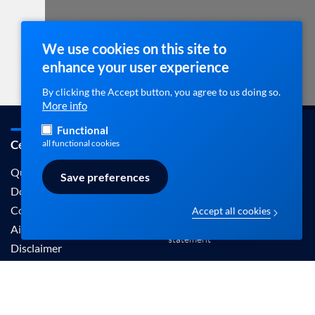
We use cookies on this site to
enhance your user experience
By clicking the Accept button, you agree to us doing so.
More info
Functional
Cebam / ebpracticenet
Contact
all functional cookies
info@ebpracticenet.be
Qui sommes-nous
Save preferences
Documentation
Contact
Accept all cookies
Disclaimer en Privacy
Aide
statement
Disclaimer
Les informations proposées sur ce site sont
reconnues par le Centre Belge pour l'Evidence-
Based Medicine (Cebam).