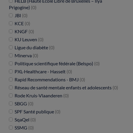
HELB (Haute Ecole Libre de Bruxelles – Ilya
Prigogine)
(0)
JBI
(0)
KCE
(0)
KNGF
(0)
KU Leuven
(0)
Ligue du diabète
(0)
Minerva
(0)
Politique scientifique fédérale (Belspo)
(0)
PXL-Healthcare - Hasselt
(0)
Rapid Recommendations - BMJ
(0)
Réseau de santé mentale enfants et adolescents
(0)
Rode Kruis-Vlaanderen
(0)
SBGG
(0)
SPF Santé publique
(0)
SqaQel
(0)
SSMG
(0)