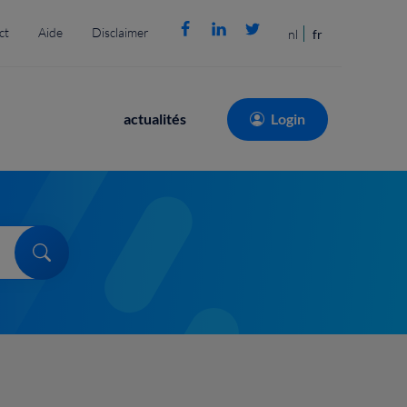
ct
Aide
Disclaimer
nl
fr
Main
actualités
Login
navigation
Search