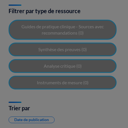
Filtrer par type de ressource
Guides de pratique clinique - Sources avec
recommandations
(0)
Synthèse des preuves
(0)
Analyse critique
(0)
Instruments de mesure
(0)
Trier par
Date de publication