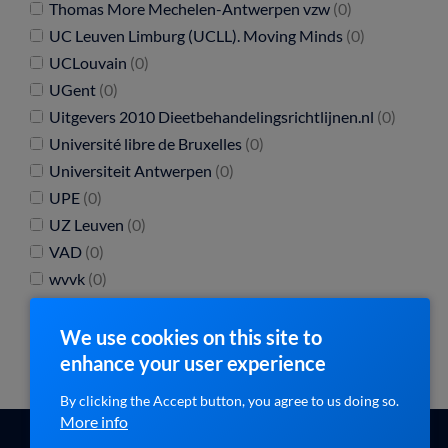
Thomas More Mechelen-Antwerpen vzw
(0)
UC Leuven Limburg (UCLL). Moving Minds
(0)
UCLouvain
(0)
UGent
(0)
Uitgevers 2010 Dieetbehandelingsrichtlijnen.nl
(0)
Université libre de Bruxelles
(0)
Universiteit Antwerpen
(0)
UPE
(0)
UZ Leuven
(0)
VAD
(0)
wvvk
(0)
We use cookies on this site to
enhance your user experience
By clicking the Accept button, you agree to us doing so.
More info