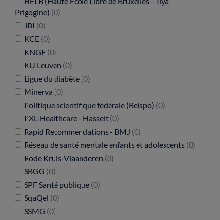
HELB (Haute Ecole Libre de Bruxelles – Ilya
Prigogine)
(0)
JBI
(0)
KCE
(0)
KNGF
(0)
KU Leuven
(0)
Ligue du diabète
(0)
Minerva
(0)
Politique scientifique fédérale (Belspo)
(0)
PXL-Healthcare - Hasselt
(0)
Rapid Recommendations - BMJ
(0)
Réseau de santé mentale enfants et adolescents
(0)
Rode Kruis-Vlaanderen
(0)
SBGG
(0)
SPF Santé publique
(0)
SqaQel
(0)
SSMG
(0)