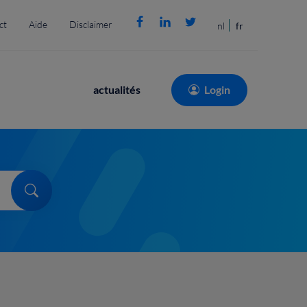
ct
Aide
Disclaimer
nl
fr
Main
actualités
Login
navigation
Search