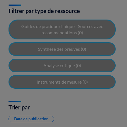
Filtrer par type de ressource
Guides de pratique clinique - Sources avec
recommandations
(0)
Synthèse des preuves
(0)
Analyse critique
(0)
Instruments de mesure
(0)
Trier par
Date de publication