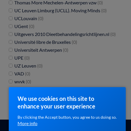
Thomas More Mechelen-Antwerpen vzw
(0)
UC Leuven Limburg (UCLL). Moving Minds
(0)
UCLouvain
(0)
UGent
(0)
Uitgevers 2010 Dieetbehandelingsrichtlijnen.nl
(0)
Université libre de Bruxelles
(0)
Universiteit Antwerpen
(0)
UPE
(0)
UZ Leuven
(0)
VAD
(0)
wvvk
(0)
We use cookies on this site to
enhance your user experience
By clicking the Accept button, you agree to us doing so.
More info