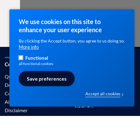
We use cookies on this site to
enhance your user experience
By clicking the Accept button, you agree to us doing so.
More info
Functional
Cebam / ebpracticenet
Contact
all functional cookies
info@ebpracticenet.be
Qui sommes-nous
Save preferences
Documentation
Contact
Accept all cookies
Disclaimer en Privacy
Aide
statement
Disclaimer
Les informations proposées sur ce site sont
reconnues par le Centre Belge pour l'Evidence-
Based Medicine (Cebam).