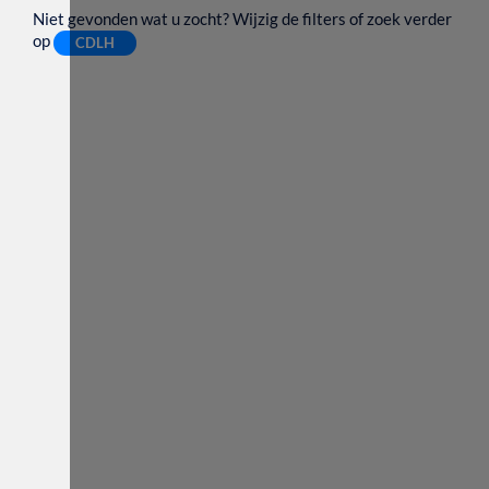
Niet gevonden wat u zocht? Wijzig de filters of zoek verder
op
CDLH