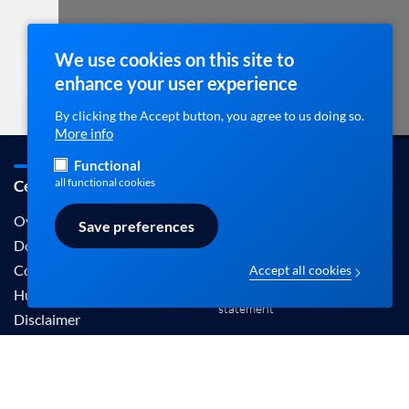
We use cookies on this site to
enhance your user experience
By clicking the Accept button, you agree to us doing so.
More info
Functional
all functional cookies
Cebam / ebpracticenet
Contact
info@ebpracticenet.be
Over ons
Save preferences
Documentation
Contact
Accept all cookies
Disclaimer en Privacy
Hulp
statement
Disclaimer
De informatie aangeboden op deze site wordt
erkend door het Belgisch Centrum voor Evidence-
Based Medicine (Cebam).