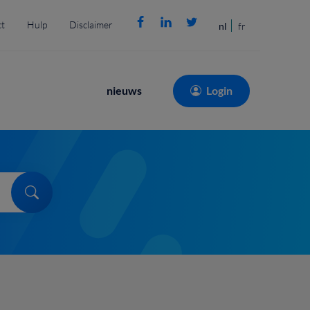
t
Hulp
Disclaimer
nl
fr
Main
nieuws
Login
navigation
Search