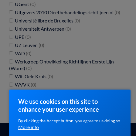
UGent
(0)
Uitgevers 2010 Dieetbehandelingsrichtlijnen.nl
(0)
Université libre de Bruxelles
(0)
Universiteit Antwerpen
(0)
UPE
(0)
UZ Leuven
(0)
VAD
(0)
Werkgroep Ontwikkeling Richtlijnen Eerste Lijn
(Worel)
(0)
Wit-Gele Kruis
(0)
WVVK
(0)
We use cookies on this site to
enhance your user experience
By clicking the Accept button, you agree to us doing so.
More info