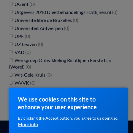
UGent
(0)
Uitgevers 2010 Dieetbehandelingsrichtlijnen.nl
(0)
Université libre de Bruxelles
(0)
Universiteit Antwerpen
(0)
UPE
(0)
UZ Leuven
(0)
VAD
(0)
Werkgroep Ontwikkeling Richtlijnen Eerste Lijn
(Worel)
(0)
Wit-Gele Kruis
(0)
WVVK
(0)
We use cookies on this site to
enhance your user experience
By clicking the Accept button, you agree to us doing so.
More info