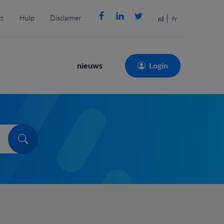
t
Hulp
Disclaimer
nl
fr
Main
nieuws
Login
navigation
Search