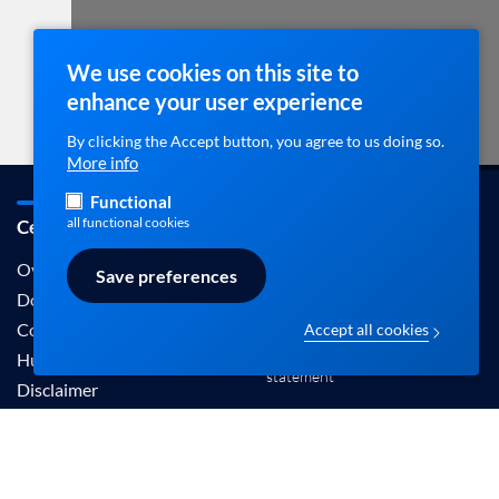
We use cookies on this site to
enhance your user experience
By clicking the Accept button, you agree to us doing so.
More info
Functional
all functional cookies
Cebam / ebpracticenet
Contact
info@ebpracticenet.be
Over ons
Save preferences
Documentation
Contact
Accept all cookies
Disclaimer en Privacy
Hulp
statement
Disclaimer
De informatie aangeboden op deze site wordt
erkend door het Belgisch Centrum voor Evidence-
Based Medicine (Cebam).