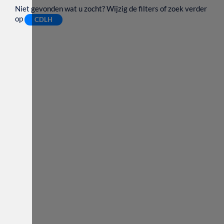
Niet gevonden wat u zocht? Wijzig de filters of zoek verder
op
CDLH