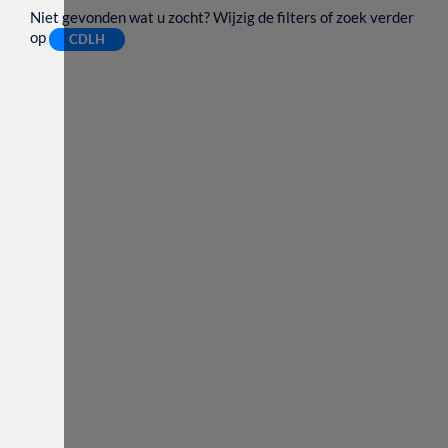
Niet gevonden wat u zocht? Wijzig de filters of zoek verder
op
CDLH