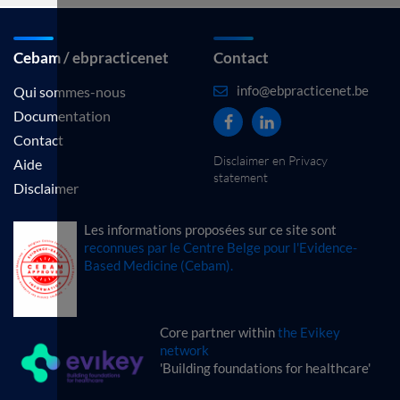
Cebam / ebpracticenet
Contact
info@ebpracticenet.be
Qui sommes-nous
Documentation
Contact
Disclaimer en Privacy
Aide
statement
Disclaimer
Les informations proposées sur ce site sont
reconnues par le Centre Belge pour l'Evidence-
Based Medicine (Cebam).
Core partner within
the Evikey
network
'Building foundations for healthcare'