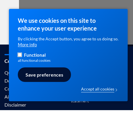
We use cookies on this site to
enhance your user experience
By clicking the Accept button, you agree to us doing so.
More info
Functional
Cebam / ebpracticenet
Contact
all functional cookies
info@ebpracticenet.be
Qui sommes-nous
Save preferences
Documentation
Contact
Accept all cookies
Disclaimer en Privacy
Aide
statement
Disclaimer
Les informations proposées sur ce site sont
reconnues par le Centre Belge pour l'Evidence-
Based Medicine (Cebam).