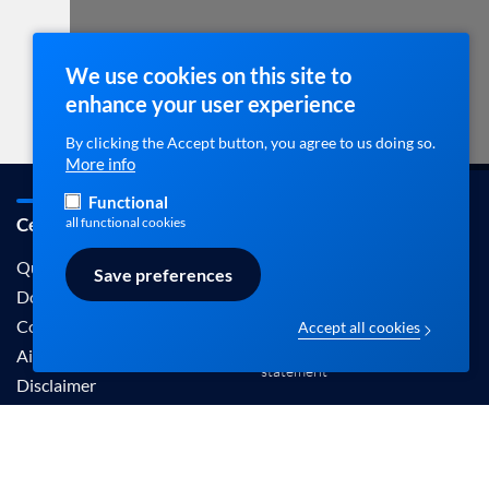
We use cookies on this site to
enhance your user experience
By clicking the Accept button, you agree to us doing so.
More info
Functional
Cebam / ebpracticenet
Contact
all functional cookies
info@ebpracticenet.be
Qui sommes-nous
Save preferences
Documentation
Contact
Accept all cookies
Disclaimer en Privacy
Aide
statement
Disclaimer
Les informations proposées sur ce site sont
reconnues par le Centre Belge pour l'Evidence-
Based Medicine (Cebam).