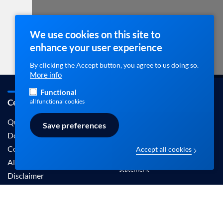
We use cookies on this site to
enhance your user experience
By clicking the Accept button, you agree to us doing so.
More info
Functional
Cebam / ebpracticenet
Contact
all functional cookies
info@ebpracticenet.be
Qui sommes-nous
Save preferences
Documentation
Contact
Accept all cookies
Disclaimer en Privacy
Aide
statement
Disclaimer
Les informations proposées sur ce site sont
reconnues par le Centre Belge pour l'Evidence-
Based Medicine (Cebam).