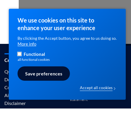
We use cookies on this site to
enhance your user experience
By clicking the Accept button, you agree to us doing so.
More info
Functional
Cebam / ebpracticenet
Contact
all functional cookies
info@ebpracticenet.be
Qui sommes-nous
Save preferences
Documentation
Contact
Accept all cookies
Disclaimer en Privacy
Aide
statement
Disclaimer
Les informations proposées sur ce site sont
reconnues par le Centre Belge pour l'Evidence-
Based Medicine (Cebam).