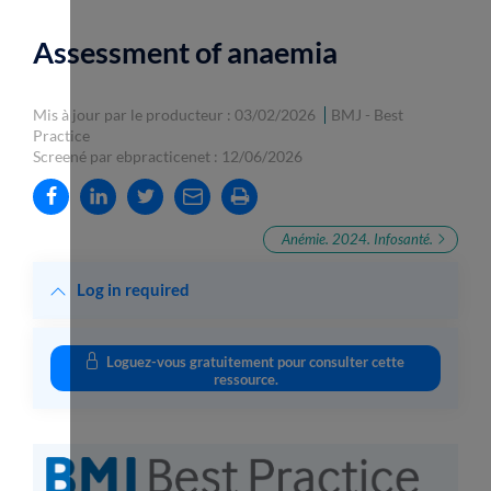
Assessment of anaemia
Mis à jour par le producteur : 03/02/2026
BMJ - Best
Practice
Screené par ebpracticenet : 12/06/2026
Anémie. 2024. Infosanté.
Log in required
Loguez-vous gratuitement pour consulter cette
ressource.