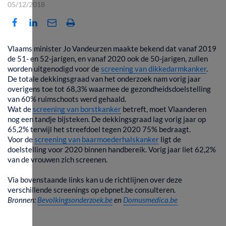
05/12/2018
Vlaams minister Jo Vandeurzen maakte bekend dat vanaf 2019
de 51- en 52-jarigen, en vanaf 2020 ook de 50-jarigen, zullen
worden uitgenodigd voor de
screening van dikkedarmkanker
.
De totale dekkingsgraad van het onderzoek nam vorig jaar
overigens toe tot 68,3% waarmee de gezondheidsdoelstelling
van 60% ruimschoots werd gehaald.
Wat de
screening van borstkanker
betreft, moet Vlaanderen
nog een tandje bijsteken. De dekkingsgraad lag vorig jaar op
65,2% terwijl het streefdoel tegen 2020 75% bedraagt.
Voor de
screening van baarmoederhalskanker
ligt de
doelstelling voor 2020 binnen handbereik. Vorig jaar liet 62,2%
van de vrouwen zich screenen.
Via bovenstaande links kan u de richtlijnen over deze
verschillende screenings op ebpnet.be consulteren.
Bronnen:
Bevolkingsonderzoek.be
en
Domusmedica.be