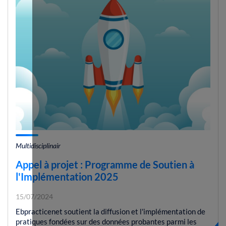
Multidisciplinair
Appel à projet : Programme de Soutien à
l'Implémentation 2025
15/07/2024
Ebpracticenet soutient la diffusion et l'implémentation de
pratiques fondées sur des données probantes parmi les