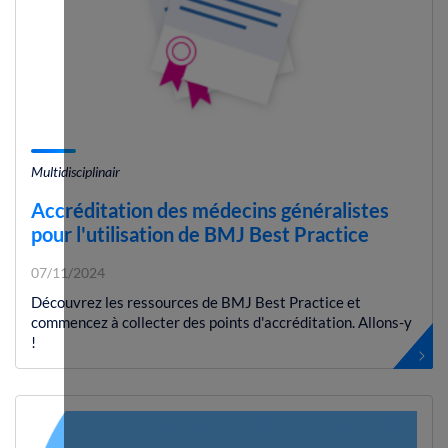
Multidisciplinair
Accréditation des médecins généralistes
pour l'utilisation de BMJ Best Practice
07/11/2024
Découvrez les ressources de BMJ Best Practice et
commencez à collecter des points d'accréditation. Allons-y
!