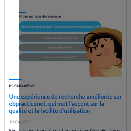
Multidisciplinair
Une expérience de recherche améliorée sur
ebpracticenet, qui met l’accent sur la
qualité et la facilité d’utilisation
10/04/2025
Ebpracticenet investit constamment dans l’optimisation de