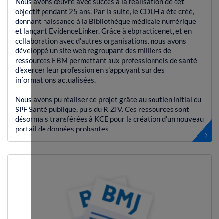
Nous avons œuvré avec succès à la réalisation de cet
objectif pendant 25 ans. Par la suite, le CDLH a été créé,
donnant naissance à la Bibliothèque médicale numérique
et lançant EvidenceLinker. Grâce à ebpracticenet, et en
collaboration avec d'autres organisations, nous avons
développé un site web regroupant des milliers de
ressources EBM permettant aux professionnels de santé
d'exercer leur profession en s'appuyant sur des
informations actualisées.
Nous avons pu réaliser ce projet grâce au soutien initial du
SPF Santé publique, puis du RIZIV. Ces ressources sont
désormais transférées à KCE pour la création d'un nouveau
portail de données probantes.