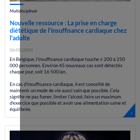
Multidisciplinair
Nouvelle ressource : La prise en charge
diététique de l'insuffisance cardiaque chez
l'adulte
06/05/2024
En Belgique, l’insuffisance cardiaque touche ± 200 à 250
000 personnes. Environ 45 nouveaux cas sont détectés
chaque jour, soit 16 500/an.
En cas d'insuffisance cardiaque, il est conseillé de
maintenir un mode de vie aussi sain que possible. Cela
signifie ne pas fumer, limiter l'alcool, faire un maximum
d'exercice que possible et avoir une alimentation saine et
équilibrée.