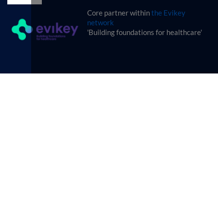
Core partner within
the Evikey
network
'Building foundations for healthcare'