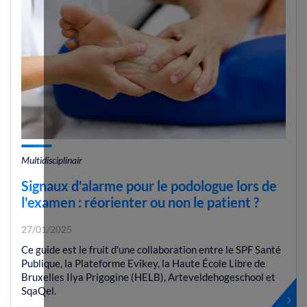
Multidisciplinair
Signaux d'alarme pour le podologue lors de
l'examen : réorienter ou non le patient ?
27/01/2025
Ce guide est le fruit d'une collaboration entre le SPF Santé
Publique, la Plateforme Evikey, la Haute École Libre de
Bruxelles Ilya Prigogine (HELB), Arteveldehogeschool et
SqaQel.