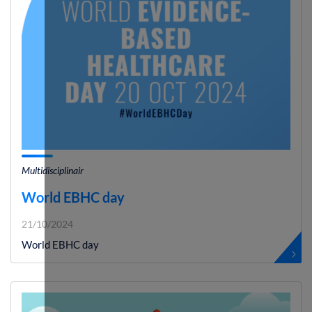
Multidisciplinair
World EBHC day
21/10/2024
World EBHC day