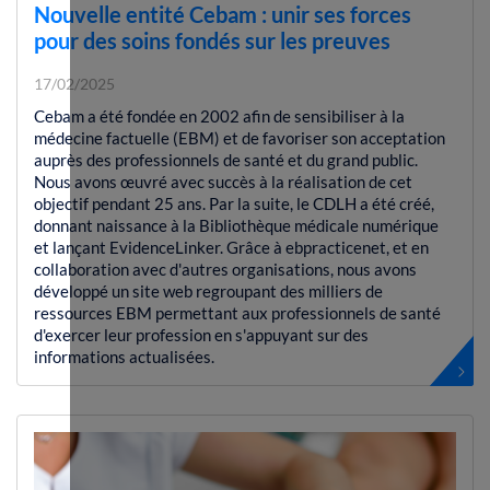
Nouvelle entité Cebam : unir ses forces
pour des soins fondés sur les preuves
17/02/2025
Cebam a été fondée en 2002 afin de sensibiliser à la
médecine factuelle (EBM) et de favoriser son acceptation
auprès des professionnels de santé et du grand public.
Nous avons œuvré avec succès à la réalisation de cet
objectif pendant 25 ans. Par la suite, le CDLH a été créé,
donnant naissance à la Bibliothèque médicale numérique
et lançant EvidenceLinker. Grâce à ebpracticenet, et en
collaboration avec d'autres organisations, nous avons
développé un site web regroupant des milliers de
ressources EBM permettant aux professionnels de santé
d'exercer leur profession en s'appuyant sur des
informations actualisées.