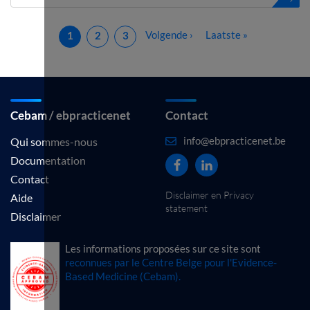
(courant)
Volgende ›
Laatste »
1
2
3
Cebam / ebpracticenet
Contact
info@ebpracticenet.be
Qui sommes-nous
Documentation
Contact
Disclaimer en Privacy
Aide
statement
Disclaimer
Les informations proposées sur ce site sont
reconnues par le Centre Belge pour l'Evidence-
Based Medicine (Cebam).