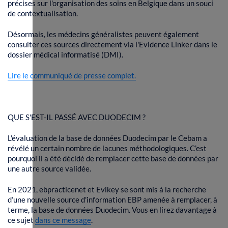
précises sur l'organisation des soins en Belgique dans un souci
de contextualisation.
Désormais, les médecins généralistes peuvent également
consulter ces sources directement via l'Evidence Linker dans le
dossier médical informatisé (DMI).
Lire le communiqué de presse complet.
QUE S'EST-IL PASSÉ AVEC DUODECIM ?
L'évaluation de la base de données Duodecim par le Cebam a
révélé un certain nombre de lacunes méthodologiques. C’est
pourquoi il a été décidé de remplacer cette base de données par
une autre source validée.
En 2021, ebpracticenet et Evikey se sont mis à la recherche
d’une nouvelle source d'information EBP amenée à remplacer, à
terme, la base de données Duodecim. Vous en lirez davantage à
ce sujet
dans ce message
.