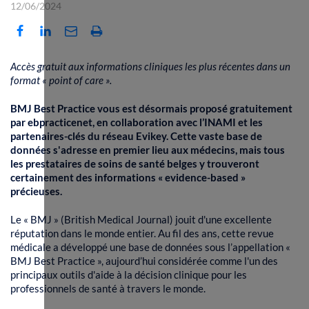
12/06/2024
Accès gratuit aux informations cliniques les plus récentes dans un
format « point of care ».
BMJ Best Practice vous est désormais proposé gratuitement
par ebpracticenet, en collaboration avec l’INAMI et les
partenaires-clés du réseau Evikey. Cette vaste base de
données s'adresse en premier lieu aux médecins, mais tous
les prestataires de soins de santé belges y trouveront
certainement des informations « evidence-based »
précieuses.
Le « BMJ » (British Medical Journal) jouit d'une excellente
réputation dans le monde entier. Au fil des ans, cette revue
médicale a développé une base de données sous l’appellation «
BMJ Best Practice », aujourd’hui considérée comme l'un des
principaux outils d'aide à la décision clinique pour les
professionnels de santé à travers le monde.