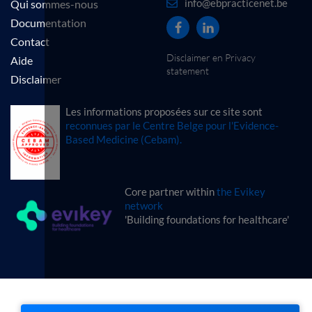
info@ebpracticenet.be
Qui sommes-nous
Documentation
Contact
Disclaimer en Privacy
Aide
statement
Disclaimer
Les informations proposées sur ce site sont
reconnues par le Centre Belge pour l'Evidence-
Based Medicine (Cebam).
Core partner within
the Evikey
network
'Building foundations for healthcare'