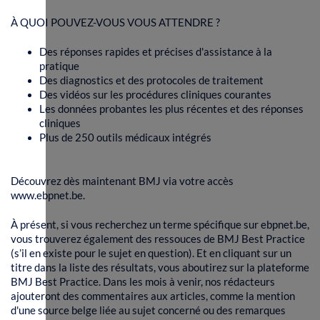
À QUOI POUVEZ-VOUS VOUS ATTENDRE ?
Des réponses rapides et précises d'assistance à la
pratique
Des diagnostics et des protocoles de traitement
Des vidéos sur les procédures cliniques courantes
Les données probantes les plus récentes et des réponses
cliniques
Plus de 250 outils médicaux intégrés
Découvrez dès maintenant BMJ via votre accès
www.ebpnet.be.
À présent, si vous recherchez un terme spécifique sur ebpnet.be,
vous trouverez également des ressouces de BMJ Best Practice
(s’il en existe pour le sujet en question). Et en cliquant sur un
titre dans la liste des résultats, vous aboutirez sur la plateforme
BMJ Best Practice. Dans les mois à venir, nos rédacteurs
ajouteront des commentaires aux articles, comme la mention
d'une source belge liée au sujet concerné ou des remarques