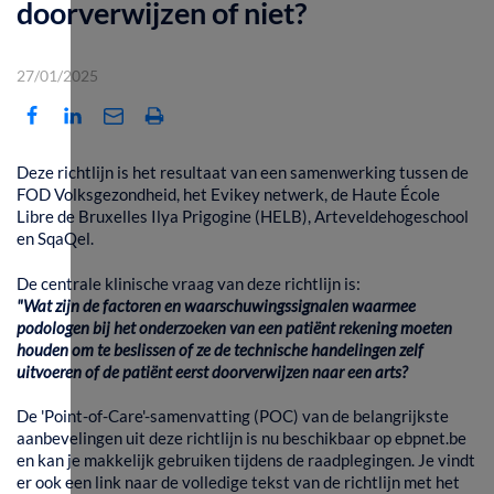
doorverwijzen of niet?
27/01/2025
Deze richtlijn is het resultaat van een samenwerking tussen de
FOD Volksgezondheid, het Evikey netwerk, de Haute École
Libre de Bruxelles Ilya Prigogine (HELB), Arteveldehogeschool
en SqaQel.
De centrale klinische vraag van deze richtlijn is:
"Wat zijn de factoren en waarschuwingssignalen waarmee
podologen bij het onderzoeken van een patiënt rekening moeten
houden om te beslissen of ze de technische handelingen zelf
uitvoeren of de patiënt eerst doorverwijzen naar een arts?
De 'Point-of-Care'-samenvatting (POC) van de belangrijkste
aanbevelingen uit deze richtlijn is nu beschikbaar op ebpnet.be
en kan je makkelijk gebruiken tijdens de raadplegingen. Je vindt
er ook een link naar de volledige tekst van de richtlijn met het