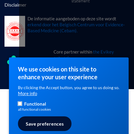
statement
Disclaimer
De informatie aangeboden op deze site wordt
erkend door het Belgisch Centrum voor Evidence-
Based Medicine (Cebam).
Core partner within
the Evikey
network
'Building foundations for healthcare'
We use cookies on this site to
enhance your user experience
By clicking the Accept button, you agree to us doing so.
More info
Functional
all functional cookies
Save preferences