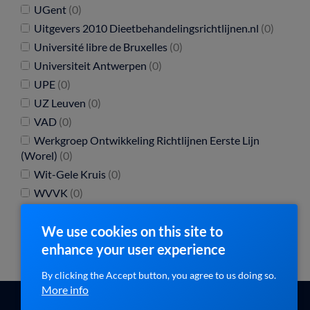
UGent
(0)
Uitgevers 2010 Dieetbehandelingsrichtlijnen.nl
(0)
Université libre de Bruxelles
(0)
Universiteit Antwerpen
(0)
UPE
(0)
UZ Leuven
(0)
VAD
(0)
Werkgroep Ontwikkeling Richtlijnen Eerste Lijn
(Worel)
(0)
Wit-Gele Kruis
(0)
WVVK
(0)
We use cookies on this site to
enhance your user experience
By clicking the Accept button, you agree to us doing so.
More info