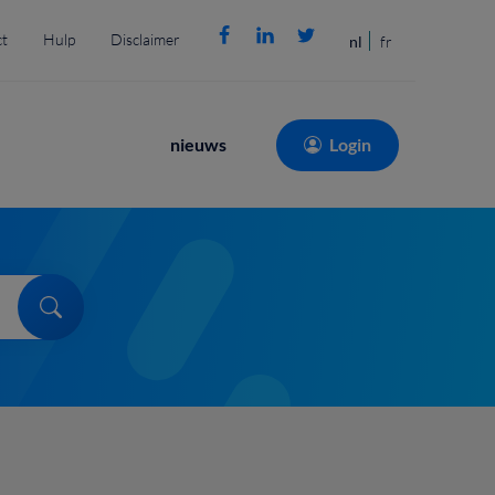
t
Hulp
Disclaimer
nl
fr
Main
nieuws
Login
navigation
Search