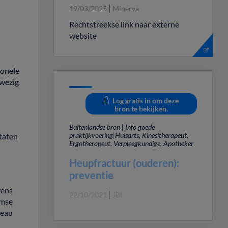
19/03/2025
Minerva
Rechtstreekse link naar externe
website
ionele
nwezig
Log gratis in om deze
bron te bekijken.
Buitenlandse bron | Info goede
praktijkvoering
|
Huisarts, Kinesitherapeut,
taten
Ergotherapeut, Verpleegkundige, Apotheker
Heupfractuur (ouderen):
preventie
rens
22/10/2021
JBI
mse
veau