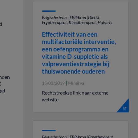
Belgische bron | EBP-bron
|
Diëtist,
Ergotherapeut, Kinesitherapeut, Huisarts
d
Effectiviteit van een
multifactoriële interventie,
een oefenprogramma en
vitamine D-suppletie als
valpreventiestrategie bij
thuiswonende ouderen
enden
15/03/2019
Minerva
.)
ogd
Rechtstreekse link naar externe
website
Belgische bron | EBP-bron
|
Ergotherapeut,