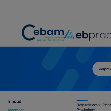
Overslaan
en
naar
de
inhoud
gaan
Inhoud
Belgische bron | Richt
Psycholoog
Algemeen