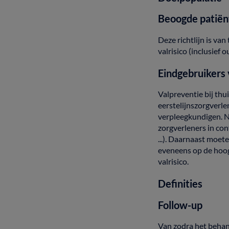
Beoogde
patiën
Deze
richtlijn
is
van
valrisico
(inclusief
o
Eindgebruikers
Valpreventie
bij
thu
eerstelijnszorgverle
verpleegkundigen.
N
zorgverleners
in
con
...).
Daarnaast
moet
eveneens
op
de
hoo
valrisico.
Definities
Follow-up
Van zodra het beha