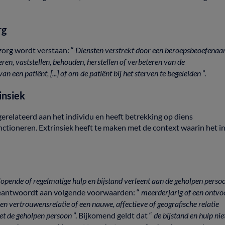
rg
zorg
wordt
verstaan:
“
Diensten
verstrekt
door
een
beroepsbeoefenaa
eren,
vaststellen,
behouden,
herstellen
of
verbeteren
van
de
van
een
patiënt,
[...]
of
om
de
patiënt
bij
het
sterven
te
begeleiden
”.
insiek
gerelateerd
aan
het
individu
en
heeft
betrekking
op
diens
nctioneren.
Extrinsiek
heeft
te
maken
met
de
context
waarin
het
i
lopende
of
regelmatige
hulp
en
bijstand
verleent
aan
de
geholpen
perso
eantwoordt
aan
volgende
voorwaarden:
“
meerderjarig
of
een
ontvo
een
vertrouwensrelatie
of
een
nauwe,
affectieve
of
geografische
relatie
et
de
geholpen
persoon
”.
Bijkomend
geldt
dat
“
de
bijstand
en
hulp
nie