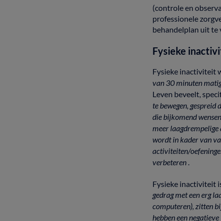
(controle
en
observa
professionele
zorgv
behandelplan uit
te
Fysieke
inactiv
Fysieke
inactiviteit
van
30
minuten
mati
Leven
beveelt,
speci
te
bewegen,
gespreid
die
bijkomend
wense
meer
laagdrempelige
wordt
in
kader
van
va
activiteiten/oefening
verbeteren
.
Fysieke
inactiviteit
gedrag
met
een
erg
la
computeren),
zitten
bi
hebben
een
negatieve