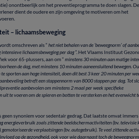
tie)
onontbeerlijk om het preventieprogramma
te
doen
slagen.
D
erlener
dient
de
oudere
en
zijn
omgeving
te
motiveren
om
het
voeren.
iteit
–
lichaamsbeweging
wordt
omschreven
als
“
het
niet
behalen
van
de
‘beweegnorm’
of
aanbe
g
intensieve
lichaamsbeweging
per
dag
”.
Het
Vlaams
Instituut
Gezon
fiek
voor
65-plussers,
aan
om
“
minstens
30
minuten
aan
matige
inte
doorheen
de
dag,
met
minstens
10
minuten
aaneensluitend
bewegen.
Ou
n
te
sporten
aan
hoge
intensiteit,
doen
dit
best
3
keer
20
minuten
per
we
aanbeveling
betreft
een
stappennorm
van
8000
stappen
per
dag.
Tot
sl
lpreventie
aanbevolen
om
minstens
2
maal
per
week
specifieke
en
uit
te
voeren
om
de
spieren
en
botten
te
versterken
en
het
evenwicht
t
is
geen
synoniem
voor
sedentair
gedrag.
Dat
laatste
omvat
immer
ag
energieverbruik
zoals
zittende
beeldschermactiviteiten
(bv.
televisie
j
gemotoriseerde
verplaatsingen
(bv.
autogebruik).
Te
veel
zittende
activ
invloed
op
de
gezondheid,
ook
voor
wie
daarnaast
toch
de
beweegnor