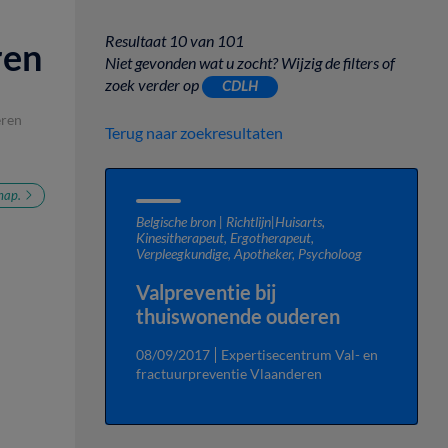
Resultaat 10 van 101
ren
Niet gevonden wat u zocht? Wijzig de filters of
zoek verder op
CDLH
eren
Terug naar zoekresultaten
hap.
Belgische bron | Richtlijn
|
Huisarts,
Kinesitherapeut, Ergotherapeut,
Verpleegkundige, Apotheker, Psycholoog
Valpreventie bij
thuiswonende ouderen
t
08/09/2017
Expertisecentrum Val- en
fractuurpreventie Vlaanderen