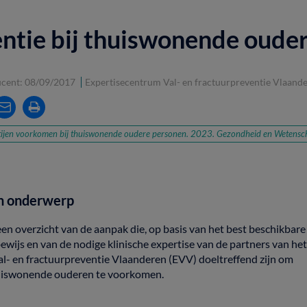
ntie bij thuiswonende oude
ucent: 08/09/2017
Expertisecentrum Val- en fractuurpreventie Vlaand
tijen voorkomen bij thuiswonende oudere personen. 2023. Gezondheid en Wetensc
n
onderwerp
een
overzicht
van
de
aanpak
die,
op
basis
van
het
best
beschikbare
ewijs
en
van
de
nodige
klinische
expertise
van
de
partners
van
he
al-
en
fractuurpreventie Vlaanderen (EVV)
doeltreffend
zijn
om
uiswonende
ouderen
te
voorkomen.