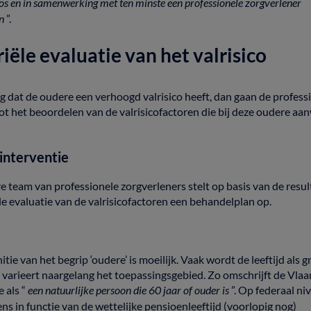
oos
en
in
samenwerking
met
ten
minste
een
professionele
zorgverlener
en
”.
riële
evaluatie
van
het
valrisico
ng
dat
de
oudere
een
verhoogd
valrisico
heeft,
dan
gaan
de
profess
tot
het
beoordelen
van
de
valrisicofactoren
die
bij deze oudere aa
interventie
re
team
van
professionele
zorgverleners
stelt
op
basis
van
de
resul
le
evaluatie
van
de
valrisicofactoren
een behandelplan op.
nitie
van
het
begrip
‘oudere’
is
moeilijk.
Vaak
wordt
de
leeftijd
als
g
e
varieert
naargelang
het
toepassingsgebied.
Zo
omschrijft
de
Vlaa
re
als
“
een
natuurlijke
persoon
die
60
jaar
of
ouder
is
”.
Op
federaal
ni
rens
in
functie
van
de
wettelijke
pensioenleeftijd
(voorlopig
nog)