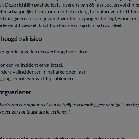
ar.
Deze
richtlijn
past
de
leeftijdsgrens
van
65
jaar
toe,
en
volgt
hi
tenschappelijke
literatuur
met
betrekking
tot
valpreventie.
Uiter
estrategieën
ook
aangewend
worden
op
jongere
leeftijd,
wanneer
erlener
dit
wenselijk
acht
op
basis
van
zijn
klinisch
oordeel.
rhoogd
valrisico
volgende
gevallen een verhoogd valrisico:
oor
een
valincident
of
valletsel,
rdere
valincidenten
in
het
afgelopen
jaar,
n
gang-
en/of
evenwichtsproblemen.
orgverlener
basis
van
een
diploma
of
een
wettelijke
erkenning
gemachtigd
is
om
te
s
over
zorg
of
thuishulp
te
verlenen
”.
eken
van
nader
omschreven
doelgroepen
op
de
aanleg
voor
of
de