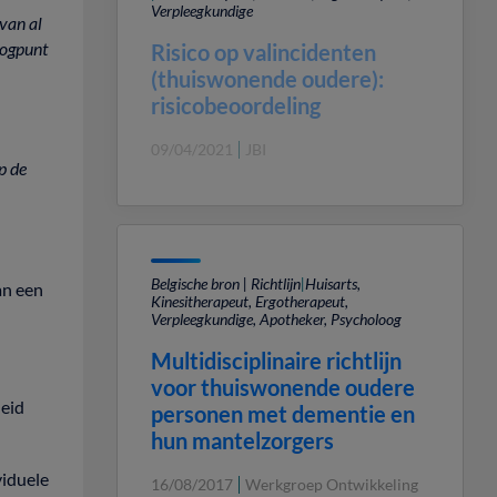
Verpleegkundige
rvan
al
ogpunt
Risico op valincidenten
(thuiswonende oudere):
risicobeoordeling
09/04/2021
JBI
p
de
Belgische bron | Richtlijn
|
Huisarts,
an
een
Kinesitherapeut, Ergotherapeut,
Verpleegkundige, Apotheker, Psycholoog
Multidisciplinaire richtlijn
voor thuiswonende oudere
eid
personen met dementie en
hun mantelzorgers
viduele
16/08/2017
Werkgroep Ontwikkeling