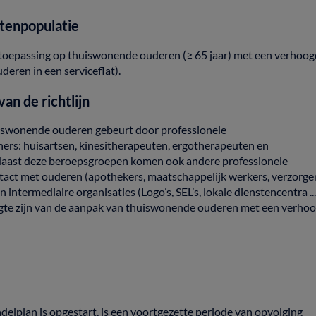
tenpopulatie
toepassing
op
thuiswonende
ouderen
(≥
65
jaar)
met
een
verhoog
uderen
in
een
serviceflat).
van
de
richtlijn
iswonende
ouderen
gebeurt door
professionele
ners:
huisartsen,
kinesitherapeuten,
ergotherapeuten
en
aast
deze
beroepsgroepen
komen
ook
andere
professionele
tact
met
ouderen
(apothekers,
maatschappelijk
werkers,
verzorg
en
intermediaire
organisaties
(Logo’s,
SEL’s,
lokale
dienstencentra
..
gte
zijn
van
de
aanpak
van
thuiswonende
ouderen
met
een
verho
ndelplan
is opgestart,
is
een
voortgezette
periode
van
opvolging