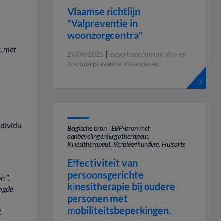
Vlaamse richtlijn
“Valpreventie in
woonzorgcentra”
r,
met
27/04/2025
Expertisecentrum Val- en
fractuurpreventie Vlaanderen
ndividu
Belgische bron | EBP-bron met
aanbevelingen
|
Ergotherapeut,
Kinesitherapeut, Verpleegkundige, Huisarts
Effectiviteit van
persoonsgerichte
on
”.
kinesitherapie bij oudere
ogde
personen met
mobiliteitsbeperkingen.
t