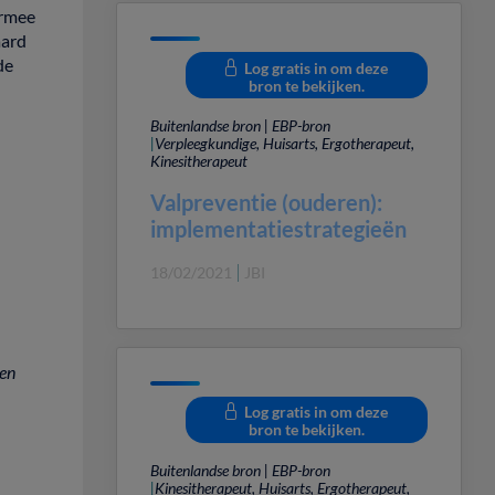
ermee
aard
de
Log gratis in om deze
bron te bekijken.
Buitenlandse bron | EBP-bron
|
Verpleegkundige, Huisarts, Ergotherapeut,
Kinesitherapeut
Valpreventie (ouderen):
implementatiestrategieën
18/02/2021
JBI
gen
Log gratis in om deze
bron te bekijken.
Buitenlandse bron | EBP-bron
|
Kinesitherapeut, Huisarts, Ergotherapeut,