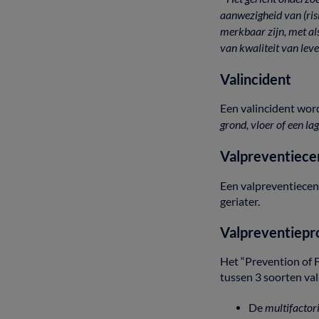
aanwezigheid
van
(ri
merkbaar
zijn,
met
al
van
kwaliteit
van
lev
Valincident
Een
valincident
wor
grond,
vloer
of
een
la
Valpreventiec
Een
valpreventiece
geriater.
Valpreventiep
Het
“Prevention
of
tussen
3
soorten
va
De
multifactor