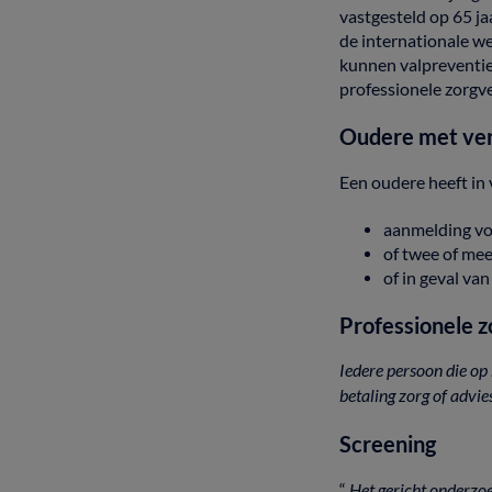
vastgesteld
op
65
ja
de
internationale
we
kunnen
valpreventi
professionele
zorgv
Oudere
met
ve
Een oudere heeft
in
aanmelding
v
of
twee
of
mee
of
in
geval
va
Professionele
z
Iedere
persoon
die
op
betaling
zorg
of
advie
Screening
“
Het
gericht
onderzo