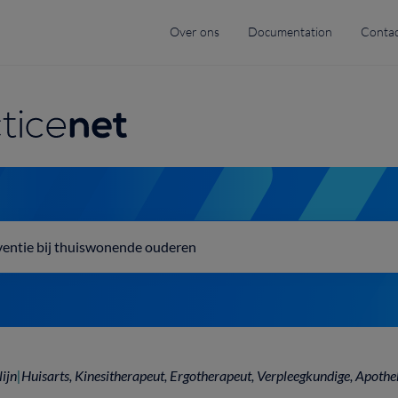
Top
Over ons
Documentation
Contac
menu
navigation
lijn
|
Huisarts, Kinesitherapeut, Ergotherapeut, Verpleegkundige, Apothe