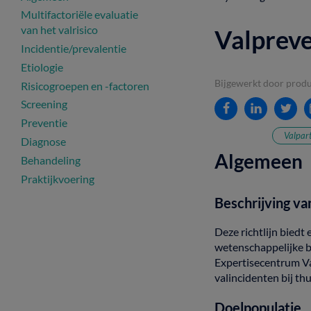
Multifactoriële evaluatie
van het valrisico
Valpreve
Incidentie/prevalentie
Etiologie
Bijgewerkt door prod
Risicogroepen en -factoren
Screening
Preventie
Valpar
Diagnose
Algemeen
Behandeling
Praktijkvoering
Beschrijving
va
Deze
richtlijn
biedt
wetenschappelijke
b
Expertisecentrum
V
valincidenten
bij
th
Doelpopulatie