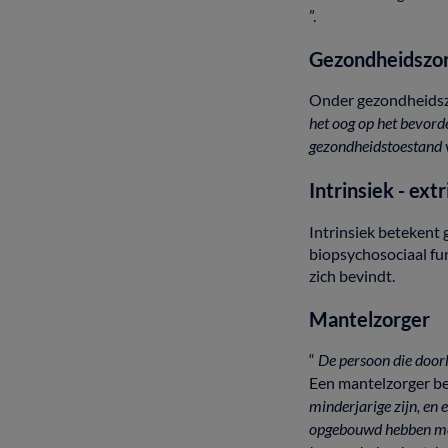
”.
Gezondheidszo
Onder
gezondheids
het
oog
op
het
bevord
gezondheidstoestand
Intrinsiek
-
extr
Intrinsiek
betekent
biopsychosociaal
fu
zich
bevindt.
Mantelzorger
“
De
persoon
die
door
Een
mantelzorger
b
minderjarige
zijn,
en
opgebouwd
hebben
m