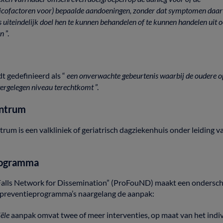
sicofactoren
voor)
bepaalde
aandoeningen,
zonder
dat
symptomen
daa
s
uiteindelijk
doel
hen
te
kunnen
behandelen
of
te
kunnen
handelen
uit
o
en
”.
dt
gedefinieerd
als
“
een
onverwachte
gebeurtenis
waarbij
de
oudere
o
gergelegen
niveau
terechtkomt
”.
entrum
ntrum
is
een
valkliniek
of
geriatrisch
dagziekenhuis
onder
leiding
v
rogramma
Falls
Network
for
Dissemination”
(ProFouND)
maakt
een
ondersch
lpreventieprogramma’s
naargelang
de
aanpak:
iële
aanpak
omvat
twee
of
meer
interventies,
op
maat
van
het
indi