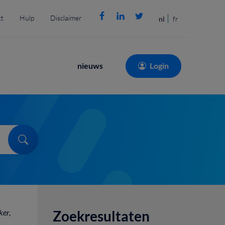
t
Hulp
Disclaimer
nl
fr
Main
nieuws
Login
navigation
Search
ker,
Zoekresultaten