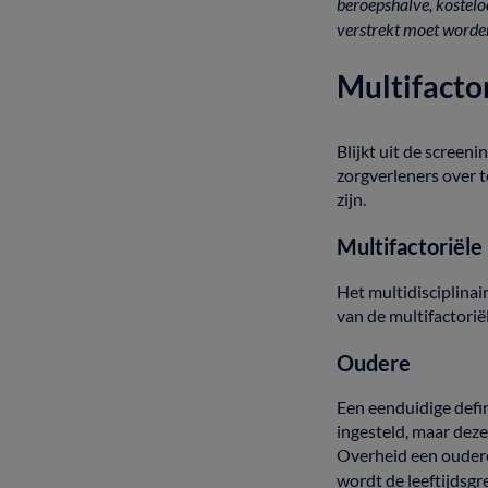
beroepshalve,
kostel
verstrekt
moet
word
Multifacto
Blijkt
uit
de
screeni
zorgverleners
over
zijn.
Multifactoriële
Het
multidisciplinai
van
de
multifactorië
Oudere
Een
eenduidige
defi
ingesteld,
maar
dez
Overheid
een
oude
wordt
de
leeftijdsg