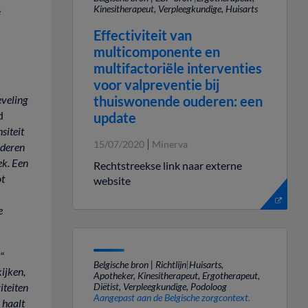
Kinesitherapeut, Verpleegkundige, Huisarts
e
Effectiviteit van
multicomponente en
multifactoriële interventies
voor valpreventie bij
veling
thuiswonende ouderen: een
d
update
nsiteit
15/07/2020
Minerva
deren
ek.
Een
Rechtstreekse link naar externe
ot
website
e
s
“
Belgische bron | Richtlijn
|
Huisarts,
kijken,
Apotheker, Kinesitherapeut, Ergotherapeut,
iteiten
Diëtist, Verpleegkundige, Podoloog
Aangepast aan de Belgische zorgcontext.
m
haalt