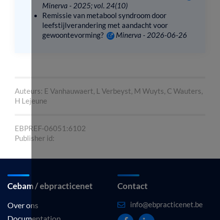
Minerva - 2025; vol. 24(10)
Remissie van metabool syndroom door
leefstijlverandering met aandacht voor
gewoontevorming?
Minerva - 2026-06-26
Auteurs:
E Vanhauwaert, L Verbeyst, M Wuyts, C Wauters,
H Lejeune
EBPREF-06051:6102
Publisher id:
Cebam / ebpracticenet
Contact
info@ebpracticenet.be
Over ons
Documentation