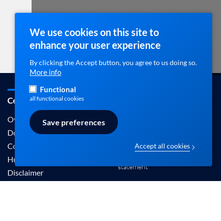
We use cookies on this site to
enhance your user experience
By clicking the Accept button, you agree to us doing so.
More info
Functional
all functional cookies
Cebam / ebpracticenet
Contact
info@ebpracticenet.be
Over ons
Save preferences
Documentation
Contact
Accept all cookies
Disclaimer en Privacy
Hulp
statement
Disclaimer
De informatie aangeboden op deze site wordt
erkend door het Belgisch Centrum voor Evidence-
Based Medicine (Cebam).