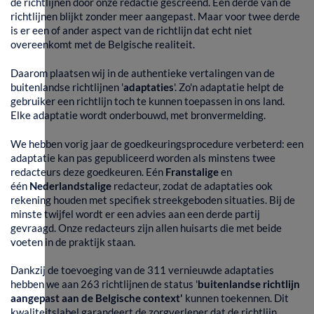
de richtlijnen door onze redactie gescreend. Een derde van de
richtlijnen blijkt zonder meer aangepast. Maar voor twee derde
is er een of ander aspect van de richtlijn dat echt niet
overeenkomt met de Belgische realiteit.
Daarom plaatsen wij in de authentieke vertalingen van de
buitenlandse richtlijnen '
adaptaties
'. Zo'n adaptatie helpt de
gebruiker een richtlijn toch te kunnen toepassen in ons land.
Elke adaptatie wordt onderbouwd, met bronvermelding.
We hebben vorig jaar de goedkeuringsprocedure verbeterd: een
adaptatie kan pas gepubliceerd worden als minstens twee
redacteurs deze goedkeuren. Eén
Franstalige
en
één
Nederlandstalige
redacteur, zodat de adaptaties ook
rekening houden met specifiek streekgeboden situaties. Bij de
minste twijfel wordt er een advies aan een derde partij
gevraagd. Onze redacteurs zijn allen huisarts die met beide
voeten in de praktijk staan.
Dankzij de toevoeging van de 311 vernieuwde adaptaties
hebben we aan 263 richtlijnen de status '
buitenlandse richtlijn
aangepast aan de Belgische context'
kunnen toekennen. Dit
kwaliteitslabel garandeert de zorgverlener dat de richtlijn