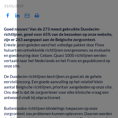
31/01/2019
​​Goed nieuws! Van de 273 meest gebruikte Duodecim-
richtlijnen, goed voor 65% van de bezoeken op onze website,
zijn er 263 aangepast aan de Belgische zorgcontext.
Enkele jaren geleden werd het volledige pakket door Finse
huisartsen ontwikkelde richtlijnen overgenomen, na evaluatie
en goedkeuring door Cebam. Quasi 1000 richtlijnen werden
vertaald naar het Nederlands en het Frans en gepubliceerd op
onze site.
De Duodecim-richtlijnen bestrijken zo goed als de gehele
eerstelijnszorg. Een goede aanvulling op het relatief klein
aantal Belgische richtlijnen, prioritair aangeboden op onze site.
Ons doel is dat de zorgverlener voor elke klinische vraag een
antwoord vindt bij ebpracticenet.
Buitenlandse richtlijnen blindelings toepassen op onze
zorgcontext zou problemen kunnen opleveren. Daarom worden