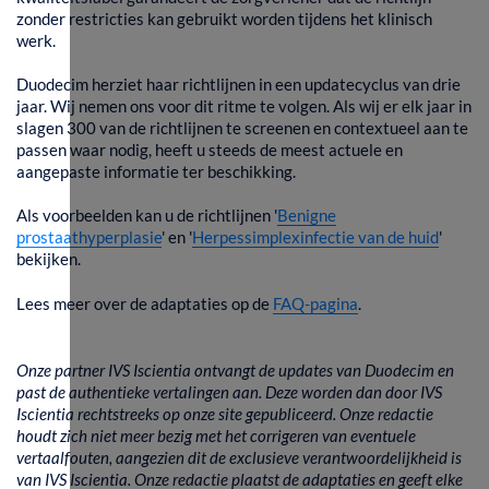
zonder restricties kan gebruikt worden tijdens het klinisch
werk.
Duodecim herziet haar richtlijnen in een updatecyclus van drie
jaar. Wij nemen ons voor dit ritme te volgen. Als wij er elk jaar in
slagen 300 van de richtlijnen te screenen en contextueel aan te
passen waar nodig, heeft u steeds de meest actuele en
aangepaste informatie ter beschikking.
Als voorbeelden kan u de richtlijnen '
Benigne
prostaathyperplasie
' en '
Herpessimplexinfectie van de huid
'
bekijken.
Lees meer over de adaptaties op de
FAQ-pagina​
.
Onze partner IVS Iscientia ontvangt de updates van Duodecim en
past de authentieke vertalingen aan. Deze worden dan door IVS
Iscientia rechtstreeks op onze site gepubliceerd. Onze redactie
houdt zich niet meer bezig met het corrigeren van eventuele
vertaalfouten, aangezien dit de exclusieve verantwoordelijkheid is
van IVS Iscientia. Onze redactie plaatst de adaptaties en geeft elke