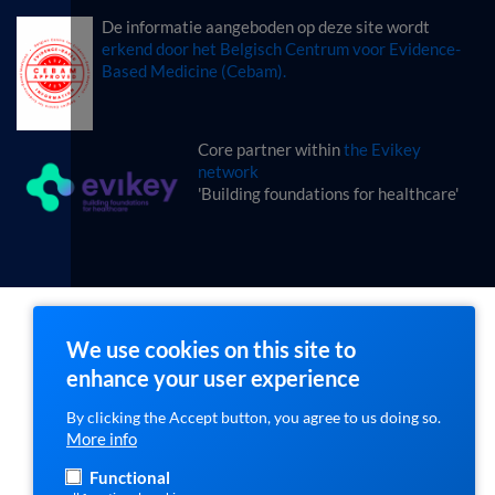
De informatie aangeboden op deze site wordt
erkend door het Belgisch Centrum voor Evidence-
Based Medicine (Cebam).
Core partner within
the Evikey
network
'Building foundations for healthcare'
We use cookies on this site to
enhance your user experience
By clicking the Accept button, you agree to us doing so.
More info
Functional