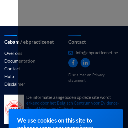
Cebam / ebpracticenet
Contact
info@ebpracticenet.be
Over ons
Documentation
Contact
Disclaimer en Privacy
Hulp
statement
Disclaimer
De informatie aangeboden op deze site wordt
erkend door het Belgisch Centrum voor Evidence-
Based Medicine (Cebam).
We use cookies on this site to
enhance your user experience