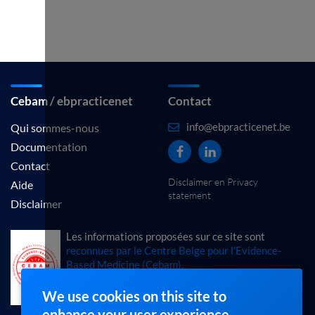
Cebam / ebpracticenet
Contact
info@ebpracticenet.be
Qui sommes-nous
Documentation
Contact
Disclaimer en Privacy
Aide
statement
Disclaimer
Les informations proposées sur ce site sont
reconnues par le Centre Belge pour l'Evidence-
Based Medicine (Cebam).
We use cookies on this site to
enhance your user experience